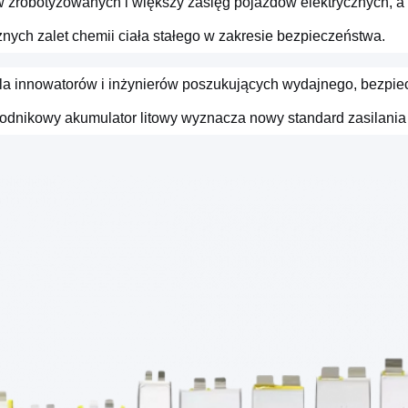
 zrobotyzowanych i większy zasięg pojazdów elektrycznych, a
nych zalet chemii ciała stałego w zakresie bezpieczeństwa.
dla innowatorów i inżynierów poszukujących wydajnego, bezpie
odnikowy akumulator litowy wyznacza nowy standard zasilania t