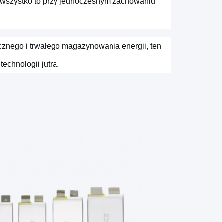
 wszystko to przy jednoczesnym zachowaniu
cznego i trwałego magazynowania energii, ten
echnologii jutra.