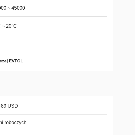
000 ~ 45000
 ~ 20°C
iczej EVTOL
~89 USD
ni roboczych