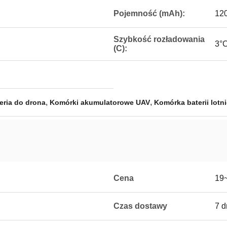
Pojemność (mAh):
12
Szybkość rozładowania
3°C
(C):
,
,
eria do drona
Komórki akumulatorowe UAV
Komórka baterii lotn
Cena
19
Czas dostawy
7 d