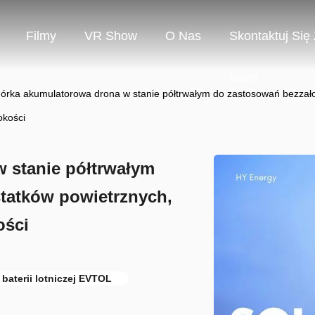
Filmy
VR Show
O Nas
Skontaktuj Się
Nami
rka akumulatorowa drona w stanie półtrwałym do zastosowań bezzałog
okości
 stanie półtrwałym
tatków powietrznych,
ości
baterii lotniczej EVTOL