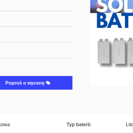
Poproś o wycenę
ikowa
Typ baterii:
Lit