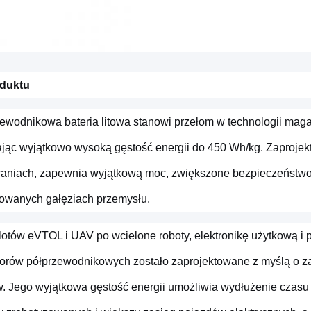
oduktu
zewodnikowa bateria litowa stanowi przełom w technologii maga
jąc wyjątkowo wysoką gęstość energii do 450 Wh/kg. Zaprojek
aniach, zapewnia wyjątkową moc, zwiększone bezpieczeństwo 
wanych gałęziach przemysłu.
otów eVTOL i UAV po wcielone roboty, elektronikę użytkową i p
orów półprzewodnikowych zostało zaprojektowane z myślą o zasi
 Jego wyjątkowa gęstość energii umożliwia wydłużenie czasu lo