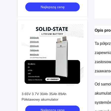
niestandardowych akumulatorów
Najlepszą cenę
Opis pr
Ta półpr
zapewnia
zastosow
zaawanso
Od samol
akumulat
3.65V 3.7V 30Ah 35Ah 89Ah
Półstawowy akumulator
systemów.
Najlepszą cenę