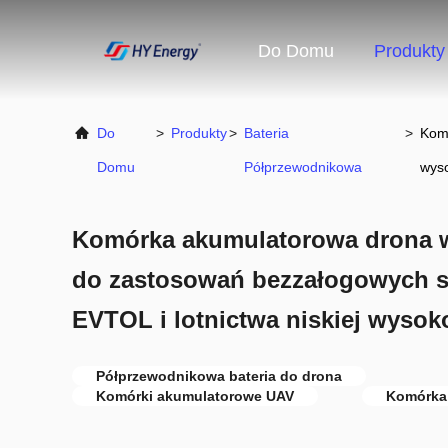
Do Domu
Produkty
Do
>
Produkty
>
Bateria
>
Komó
Domu
Półprzewodnikowa
wys
Komórka akumulatorowa drona w
do zastosowań bezzałogowych s
EVTOL i lotnictwa niskiej wysok
Półprzewodnikowa bateria do drona
Komórki akumulatorowe UAV
Komórka 