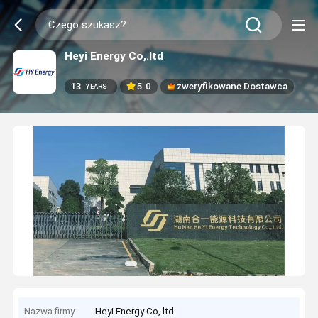
Heyi Energy Co,.ltd
13
5.0
zweryfikowane Dostawca
YEARS
Nazwa firmy
Heyi Energy Co,.ltd