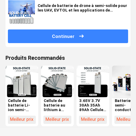
Cellule de batterie de drone à semi-solide pour
les UAV, EVTOL et les applications de
l'aviation à basse altitude
Continuer
Produits Recommandés
Cellule de
Cellule de
3.65V 3.7V
Batterie à
batterie Li-
batterie au
30Ah 35Ah
semi-
ion semi-
lithium à
89Ah Cellule à
conducteu
solide
semi-solide
batterie
13ah 44v 
rechargeable
avancée
semi-solide
Meilleur prix
Meilleur prix
Meilleur prix
Meilleur p
3.7V
3.65V 35Ah
30000mAh
pour les
avec des
batteries