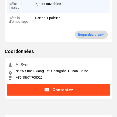
Délai de
7 jours ouvrables
livraison
Détails
Carton + palette
d'emballage
Regardez plus
Coordonnées
Mr. Ryan
N° 259, rue Lixiang Est, Changsha, Hunan, Chine
+86 18674708020
Contactez