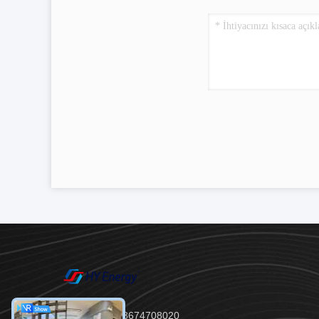
Tel：86--18674708020