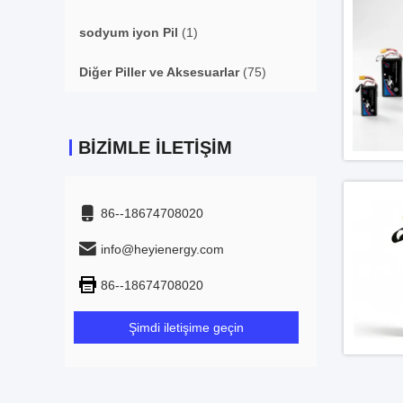
sodyum iyon Pil
(1)
Diğer Piller ve Aksesuarlar
(75)
BIZIMLE İLETIŞIM
86--18674708020
info@heyienergy.com
86--18674708020
Şimdi iletişime geçin