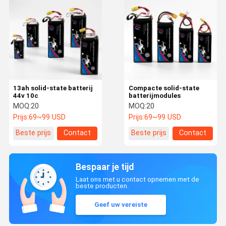
13ah solid-state batterij
Compacte solid-state
44v 10c
batterijmodules
MOQ:
20
MOQ:
20
Prijs:
69~99 USD
Prijs:
69~99 USD
Beste prijs
Contact
Beste prijs
Contact
Bespaar je tijd
Laat ons met u contact opnemen met de
beste producten.
Geef uw vereiste