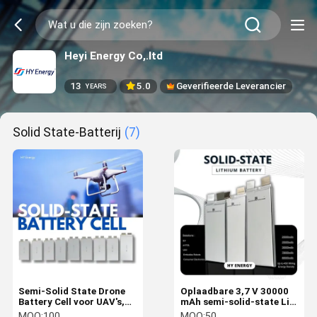
Heyi Energy Co,.ltd
13
5.0
Geverifieerde Leverancier
YEARS
Solid State-Batterij
(7)
Semi-Solid State Drone
Oplaadbare 3,7 V 30000
Battery Cell voor UAV's,
mAh semi-solid-state Li-
EVTOL's en toepassingen
ion batterijcel met hoge
MOQ:
100
MOQ:
50