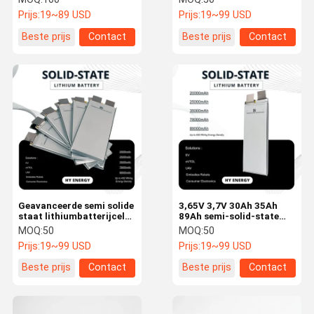
in de luchtvaart op lage
veiligheidsprestaties
Prijs:
19~89 USD
Prijs:
19~99 USD
hoogte
Beste prijs
Contact
Beste prijs
Contact
Geavanceerde semi solide
3,65V 3,7V 30Ah 35Ah
staat lithiumbatterijcel
89Ah semi-solid-state
3.65V 35Ah voor
batterijcel
MOQ:
50
MOQ:
50
aangepaste
Prijs:
19~99 USD
Prijs:
19~99 USD
batterijpakketten
Beste prijs
Contact
Beste prijs
Contact