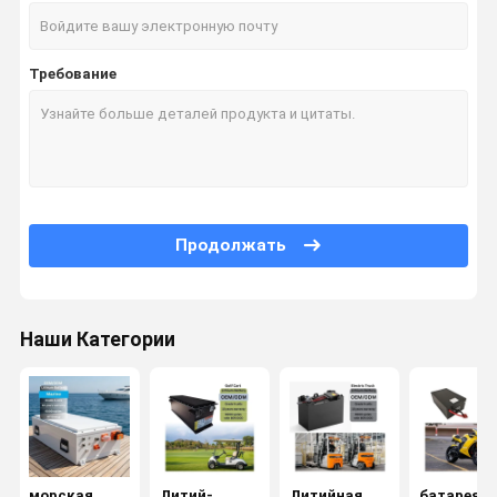
Требование
Продолжать
Наши Категории
Домой
Продукты
Видеозапис
VR-Шоу
И
морская
Литий-
Литийная
батарея