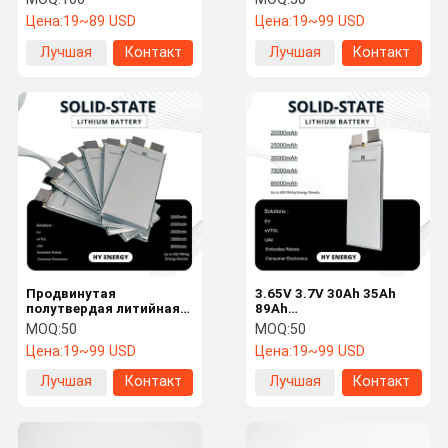
БПЛА, EVTOL и
30000 мАч с высокой
Цена:
19~89 USD
Цена:
19~99 USD
маловысотной авиации
безопасностью
Лучшая
Контакт
Лучшая
Контакт
цена
цена
Продвинутая
3.65V 3.7V 30Ah 35Ah
полутвердая литийная
89Ah
батарея 3.65V 35Ah для
Полутвердотельные
MOQ:
50
MOQ:
50
индивидуальных
батареи
Цена:
19~99 USD
Цена:
19~99 USD
батарей
Лучшая
Контакт
Лучшая
Контакт
цена
цена