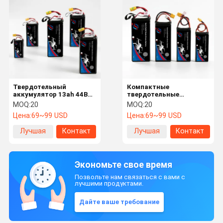
Твердотельный
Компактные
аккумулятор 13ah 44В
твердотельные
10с
батарейные модули
MOQ:
20
MOQ:
20
Цена:
69~99 USD
Цена:
69~99 USD
Лучшая
Контакт
Лучшая
Контакт
цена
цена
Экономьте свое время
Позвольте нам связаться с вами с
лучшими продуктами.
Дайте ваше требование