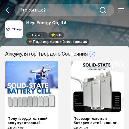
Heyi Energy Co,.ltd
13
5.0
YEARS
Подтверженный поставщик
Аккумулятор Твердого Состояния
(7)
Полутвердотельный
Перезаряжаемая
аккумуляторный
батарея литий-ионного
элемент дрона для
типа мощностью 3,7 В
MOQ:
100
MOQ:
50