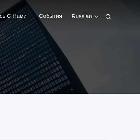
сь С Нами
События
Russian