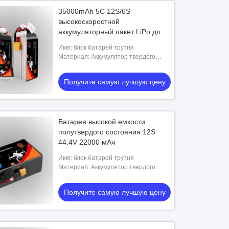
35000mAh 5C 12S/6S
высокоскоростной
аккумуляторный пакет LiPo для
FPV дронов, квадрокоптеров и
Имя: блок батарей трутня
RC гоночных самолетов
Материал: Аккумулятор твердого
состояния
Получите самую лучшую цену
Батарея высокой емкости
полутвердого состояния 12S
44.4V 22000 мАч
Имя: блок батарей трутня
Материал: Аккумулятор твердого
состояния
Получите самую лучшую цену