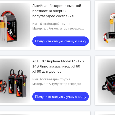
Литийная батарея с высокой
плотностью энергии
полутвердого состояния
Доступна в 17000mAh,
Имя: блок батарей трутня
22000mAh, 27000mAh,
Материал: Аккумулятор твердого
30000mAh с конфигурациями
состояния
6S, 12S, 14S
Получите самую лучшую цену
ACE RC Airplane Model 6S 12S
14S Липо аккумулятор XT60
XT90 для дронов
Имя: блок батарей трутня
Материал: Аккумулятор твердого
состояния
Получите самую лучшую цену