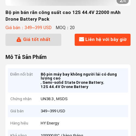
2
/
4
Bộ pin bán rắn công suất cao 12S 44.4V 22000 mAh
Drone Battery Pack
Giá bán：349~399 USD
MOQ：20
Giá tốt nhất
Liên hệ với bây giờ
Mô Tả Sản Phẩm
Điểm nổi bật
Bộ pin máy bay không người lái có dung
lượng cao
,
,
Semi-solid State Drone Battery
12S 44.4V Drone Battery
Chứng nhận
UN38.3 , MSDS
Giá bán
349~399 USD
Hàng hiệu
HY Energy
Khả năng
100000 PC / hàng tháng