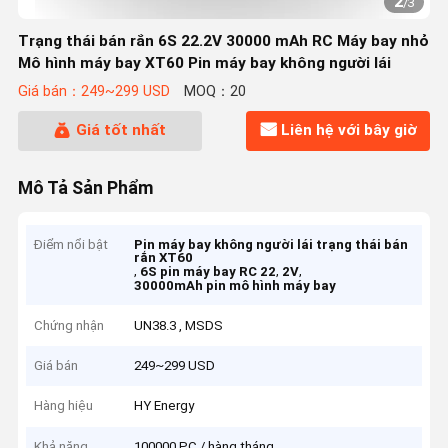
2
/
3
Trạng thái bán rắn 6S 22.2V 30000 mAh RC Máy bay nhỏ
Mô hình máy bay XT60 Pin máy bay không người lái
Giá bán：249~299 USD
MOQ：20
Giá tốt nhất
Liên hệ với bây giờ
Mô Tả Sản Phẩm
Điểm nổi bật
Pin máy bay không người lái trạng thái bán
rắn XT60
,
,
,
6S pin máy bay RC 22
2V
30000mAh pin mô hình máy bay
Chứng nhận
UN38.3 , MSDS
Giá bán
249~299 USD
Hàng hiệu
HY Energy
Khả năng
100000 PC / hàng tháng