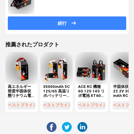
続行
推薦されたプロダクト
高エネルギー
35000mAh 5C
ACE RC 機種
半固体状態 
密度半固体状
12S/6S 高温リ
6S 12S 14S リ
22.2V 300
態リチウム電
ポバッテリー
ポ電池 XT60
mAh RC 小
池 17000mAh,
パック FPVド
XT90 ドローン
航空機 航空
22000mAh,
ローン,クワッ
用
モデル XT6
ベストプライス
ベストプライス
ベストプライス
ベストプラ
27000mAh,
ドコプター,RC
ドローン バ
30000mAhで
レーシング航
テリー
利用可能 6S,
空機
12S, 14S 構成