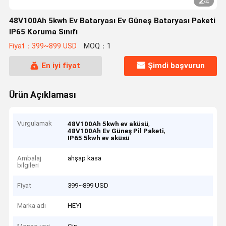
3
/
4
48V100Ah 5kwh Ev Bataryası Ev Güneş Bataryası Paketi
IP65 Koruma Sınıfı
Fiyat：399~899 USD
MOQ：1
En iyi fiyat
Şimdi başvurun
Ürün Açıklaması
Vurgulamak
,
48V100Ah 5kwh ev aküsü
,
48V100Ah Ev Güneş Pil Paketi
IP65 5kwh ev aküsü
Ambalaj
ahşap kasa
bilgileri
Fiyat
399~899 USD
Marka adı
HEYI