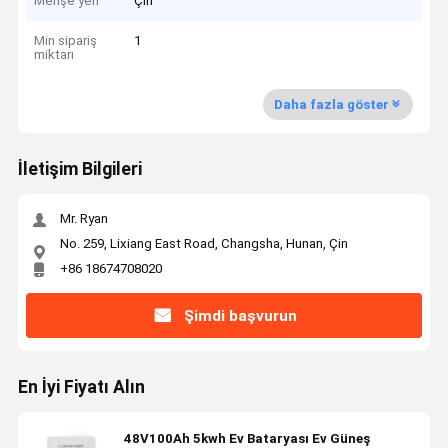
Menşe yeri
Çin
Min sipariş
1
miktarı
Daha fazla göster
İletişim Bilgileri
Mr. Ryan
No. 259, Lixiang East Road, Changsha, Hunan, Çin
+86 18674708020
Şimdi başvurun
En İyi Fiyatı Alın
48V100Ah 5kwh Ev Bataryası Ev Güneş