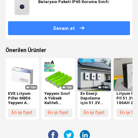
Bataryası Paketi IP65 Koruma Sınıfı
Devam et
Önerilen Ürünler
EVE Lityum
Yepyeni Sınıf
Ev Enerji
Lityum İyo
Piller MB56
A Yüksek
Depolama
Pil 51.2V
Yepyeni A
Kaliteli
için 51.2V
100AH 20
Sınıfı 3.2V
LiFePO4 Pil
200Ah
300AH Ener
628Ah
Hücresi
LiFePO4
Depolama
En iyi fiyat
En iyi fiyat
En iyi fiyat
En iyi fiy
Prizmatik
Silindirik
Güneş Pili
İçin Lityu
LiFePO4 Pil
32140 3.2V
10kWh
Pil
Hücresi
15ah
Powerwall