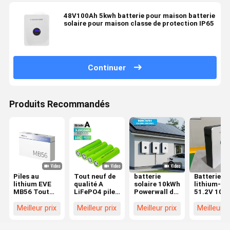
48V100Ah 5kwh batterie pour maison batterie
solaire pour maison classe de protection IP65
Continuer
Produits Recommandés
Piles au
Tout neuf de
batterie
Batterie a
lithium EVE
qualité A
solaire 10kWh
lithium-io
MB56 Tout
LiFePO4 pile
Powerwall de
51.2V 100
neuf de
cylindrique
51.2V 200Ah
200AH 30
qualité A 3.2V
32140 3.2V
LiFePO4 pour
Batterie a
Meilleur prix
Meilleur prix
Meilleur prix
Meilleur p
628Ah
15ah
le stockage
lithium po
Prismatique
d&#39;énergie
le stockag