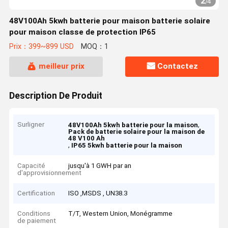
2
/
4
48V100Ah 5kwh batterie pour maison batterie solaire
pour maison classe de protection IP65
Prix：399~899 USD
MOQ：1
meilleur prix
Contactez
Description De Produit
Surligner
,
48V100Ah 5kwh batterie pour la maison
Pack de batterie solaire pour la maison de
48 V100 Ah
,
IP65 5kwh batterie pour la maison
Capacité
jusqu'à 1 GWH par an
d'approvisionnement
Certification
ISO ,MSDS , UN38.3
Conditions
T/T, Western Union, Monégramme
de paiement