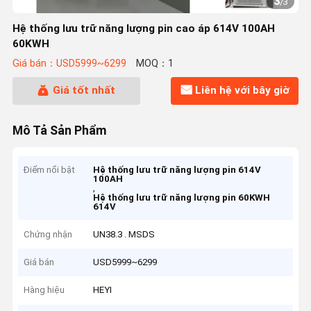
3
/
3
Hệ thống lưu trữ năng lượng pin cao áp 614V 100AH
60KWH
Giá bán：USD5999~6299
MOQ：1
Giá tốt nhất
Liên hệ với bây giờ
Mô Tả Sản Phẩm
Điểm nổi bật
Hệ thống lưu trữ năng lượng pin 614V
100AH
,
Hệ thống lưu trữ năng lượng pin 60KWH
614V
Chứng nhận
UN38.3 . MSDS
Giá bán
USD5999~6299
Hàng hiệu
HEYI