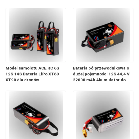
17000 mAh, 22000 mAh,
Racing Aircraft
27000 mAh, 30000 mAh w
konfiguracjach 6S, 12S, 14S
Model samolotu ACE RC 6S
Bateria półprzewodnikowa o
12S 14S Bateria LiPo XT60
dużej pojemności 12S 44,4 V
XT90 dla dronów
22000 mAh Akumulator do
drona