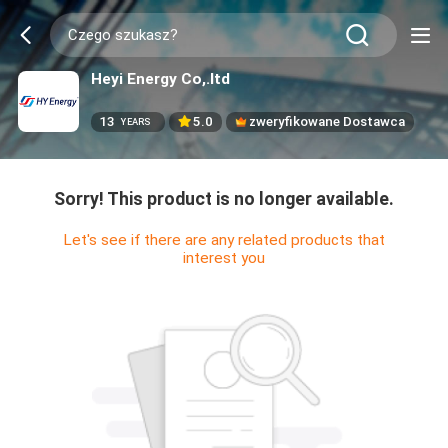
Heyi Energy Co,.ltd
13
5.0
zweryfikowane Dostawca
YEARS
Sorry! This product is no longer available.
Let's see if there are any related products that
interest you