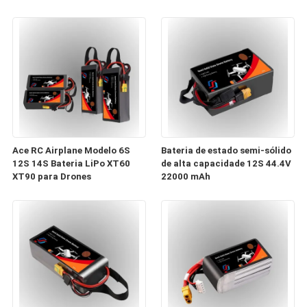
configurações de 17000mAh,
Racing Aircraft
22000mAh, 27000mAh,
30000mAh com
configurações 6S, 12S, 14S
Ace RC Airplane Modelo 6S
Bateria de estado semi-sólido
12S 14S Bateria LiPo XT60
de alta capacidade 12S 44.4V
XT90 para Drones
22000 mAh