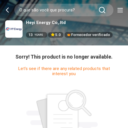
Heyi Energy Co,.ltd
13
5.0
Fornecedor verificado
YEARS
Sorry! This product is no longer available.
Let's see if there are any related products that
interest you