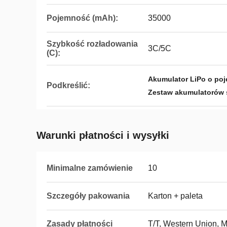
Pojemność (mAh):
35000
Szybkość rozładowania
3C/5C
(C):
Akumulator LiPo o po
Podkreślić:
Zestaw akumulatorów
Warunki płatności i wysyłki
Minimalne zamówienie
10
Szczegóły pakowania
Karton + paleta
Zasady płatności
T/T, Western Union,