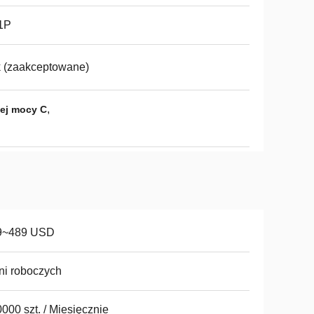
1P
 (zaakceptowane)
,
iej mocy C
9~489 USD
ni roboczych
000 szt. / Miesięcznie