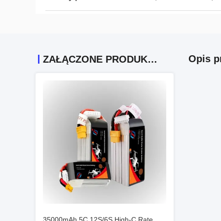
Opis p
ZAŁĄCZONE PRODUKTY
35000mAh 5C 12S/6S High-C Rate