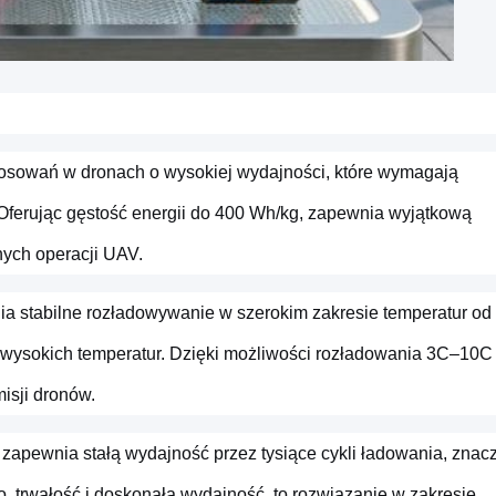
osowań w dronach o wysokiej wydajności, które wymagają
 Oferując gęstość energii do 400 Wh/kg, zapewnia wyjątkową
nych operacji UAV.
a stabilne rozładowywanie w szerokim zakresie temperatur od
 i wysokich temperatur. Dzięki możliwości rozładowania 3C–10C
isji dronów.
 zapewnia stałą wydajność przez tysiące cykli ładowania, znac
 trwałość i doskonałą wydajność, to rozwiązanie w zakresie