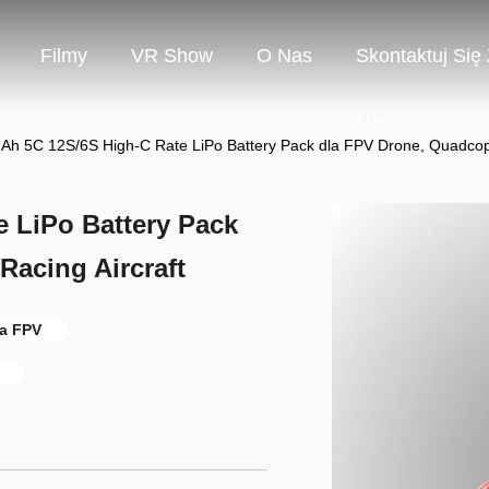
Filmy
VR Show
O Nas
Skontaktuj Się
Nami
h 5C 12S/6S High-C Rate LiPo Battery Pack dla FPV Drone, Quadcopte
 LiPo Battery Pack
Racing Aircraft
na FPV