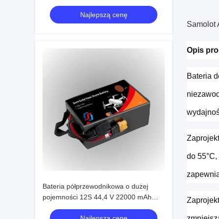
Najlepszą cenę
Samolot
Opis pr
Bateria 
niezawod
wydajnoś
Zaprojek
do 55°C,
zapewnia
Bateria półprzewodnikowa o dużej
pojemności 12S 44,4 V 22000 mAh
Zaprojek
Akumulator do drona
Najlepszą cenę
zmniejsz