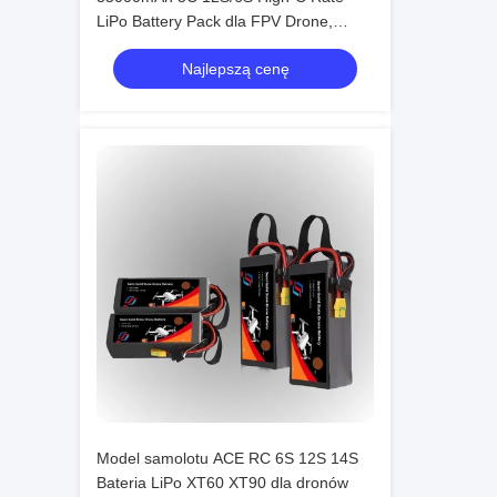
LiPo Battery Pack dla FPV Drone,
Quadcopter i RC Racing Aircraft
Najlepszą cenę
Model samolotu ACE RC 6S 12S 14S
Bateria LiPo XT60 XT90 dla dronów