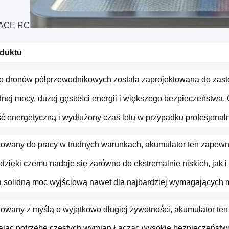
 ACE RC
oduktu
do dronów półprzewodnikowych została zaprojektowana do zast
nej mocy, dużej gęstości energii i większego bezpieczeństwa.
ć energetyczną i wydłużony czas lotu w przypadku profesjonal
towany do pracy w trudnych warunkach, akumulator ten zapewni
 dzięki czemu nadaje się zarówno do ekstremalnie niskich, jak
 solidną moc wyjściową nawet dla najbardziej wymagających m
towany z myślą o wyjątkowo długiej żywotności, akumulator ten
ając potrzebę częstych wymian.
Łącząc wysokie bezpieczeństwo,