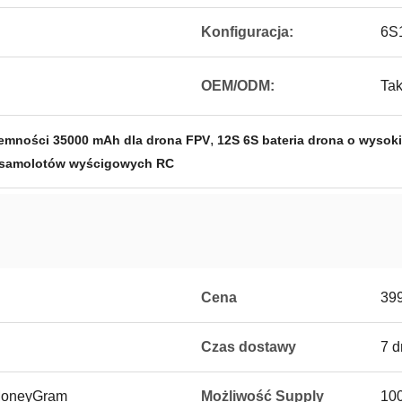
Konfiguracja:
6S
OEM/ODM:
Tak
,
jemności 35000 mAh dla drona FPV
12S 6S bateria drona o wysok
 samolotów wyścigowych RC
Cena
39
Czas dostawy
7 d
 MoneyGram
Możliwość Supply
100