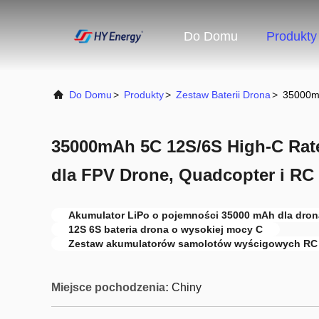
Do Domu
Produkty
Do Domu
>
Produkty
>
Zestaw Baterii Drona
>
35000mA
35000mAh 5C 12S/6S High-C Rate
dla FPV Drone, Quadcopter i RC 
Akumulator LiPo o pojemności 35000 mAh dla dro
12S 6S bateria drona o wysokiej mocy C
Zestaw akumulatorów samolotów wyścigowych RC
Miejsce pochodzenia:
Chiny