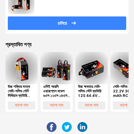
চালিয়ে
প্রস্তাবিত পণ্য
উচ্চ শক্তির ঘনত্ব
এসিই আরসি
উচ্চ ক্ষমতার সেমি-
সেমি-সলিড স্টে
সেমি-সলিড স্টেট
এয়ারপ্লেন মডেল
সলিড স্টেট ব্যাটারি
22.2V 300
লিথিয়াম ব্যাটারি
৬এস ১২এস ১৪এস
12S 44.4V
mAh RC ছো
17000mAh,
লিপো ব্যাটারি
22000 mAh
বিমান বিমানের ম
22000mAh,
এক্সটি৬০ এক্সটি৯০
ড্রোন ব্যাটারি প্যাক
XT60 ড্রোন
ভালো দাম
ভালো দাম
ভালো দাম
ভালো দাম
27000mAh,
ব্যাটারি
30000mAh
6S, 12S, 14S
কনফিগারেশনে
উপলব্ধ