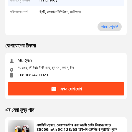
পরিচিতিমুলক নাম
HY Energy
পরিশোধের শর্ত
টি/টি, ওয়েস্টার্ন ইউনিয়ন, মানিগ্রাম
আরো দেখুন
যোগাযোগের ঠিকানা
Mr. Ryan
নং ২৫৯, লিসিয়াং ইস্ট রোড, চ্যাংশা, হুনান, চীন
+86 18674708020
এখন যোগাযোগ
এর সেরা মূল্য পান
এফপিভি ড্রোন, কোয়াডকপ্টার এবং আরসি রেসিং বিমানের জন্য
35000mAh 5C 12S/6S হাই-সি রেট লিপো ব্যাটারি প্যাক