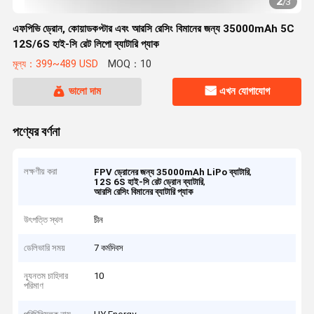
2
/
3
এফপিভি ড্রোন, কোয়াডকপ্টার এবং আরসি রেসিং বিমানের জন্য 35000mAh 5C
12S/6S হাই-সি রেট লিপো ব্যাটারি প্যাক
মূল্য：399~489 USD
MOQ：10
ভালো দাম
এখন যোগাযোগ
পণ্যের বর্ণনা
লক্ষণীয় করা
,
FPV ড্রোনের জন্য 35000mAh LiPo ব্যাটারি
,
12S 6S হাই-সি রেট ড্রোন ব্যাটারি
আরসি রেসিং বিমানের ব্যাটারি প্যাক
উৎপত্তি স্থল
চীন
ডেলিভারি সময়
7 কর্মদিবস
ন্যূনতম চাহিদার
10
পরিমাণ