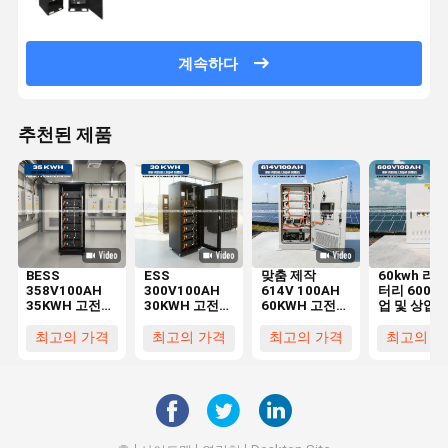
계속하다
추천된 제품
BESS
ESS
맞춤 제작
60kwh 리?
358V100AH
300V100AH ​​
614V 100AH
터리 600V 
35KWH 고전압
30KWH 고전압
60KWH 고전압
업 및 상업용
리튬 배터리 에
Lifepo4 배터
배터리 에너지
너지 저장 
너지 저장 시스
리 에너지 저장
저장 시스템
템 고전압 
최고의 가격
최고의 가격
최고의 가격
최고의 가
템
시스템
리