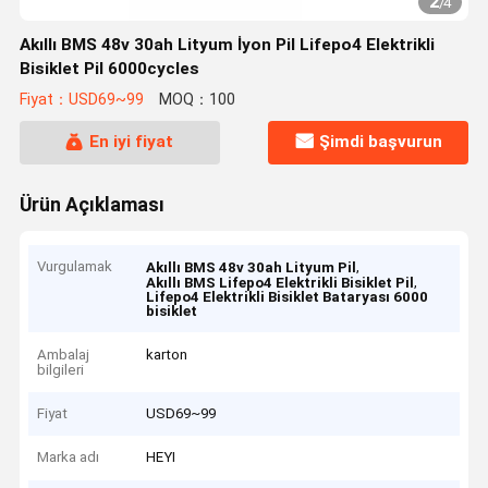
2
/
4
Akıllı BMS 48v 30ah Lityum İyon Pil Lifepo4 Elektrikli
Bisiklet Pil 6000cycles
Fiyat：USD69~99
MOQ：100
En iyi fiyat
Şimdi başvurun
Ürün Açıklaması
Vurgulamak
,
Akıllı BMS 48v 30ah Lityum Pil
,
Akıllı BMS Lifepo4 Elektrikli Bisiklet Pil
Lifepo4 Elektrikli Bisiklet Bataryası 6000
bisiklet
Ambalaj
karton
bilgileri
Fiyat
USD69~99
Marka adı
HEYI