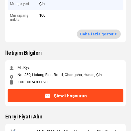
Menşe yeri
Çin
Min sipariş
100
miktarı
Daha fazla göster
İletişim Bilgileri
Mr. Ryan
No. 259, Lixiang East Road, Changsha, Hunan, Çin
+86 18674708020
Şimdi başvurun
En İyi Fiyatı Alın