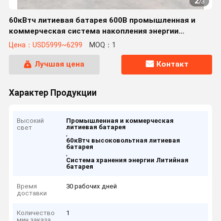
2
/
3
60кВтч литиевая батарея 600В промышленная и
коммерческая система накопления энергии
высоковольтная батарея
Цена：USD5999~6299
MOQ：1
Лучшая цена
Контакт
Характер Продукции
Высокий
Промышленная и коммерческая
литиевая батарея
свет
,
60кВтч высоковольтная литиевая
батарея
,
Система хранения энергии Литийная
батарея
Время
30 рабочих дней
доставки
Количество
1
мин заказа