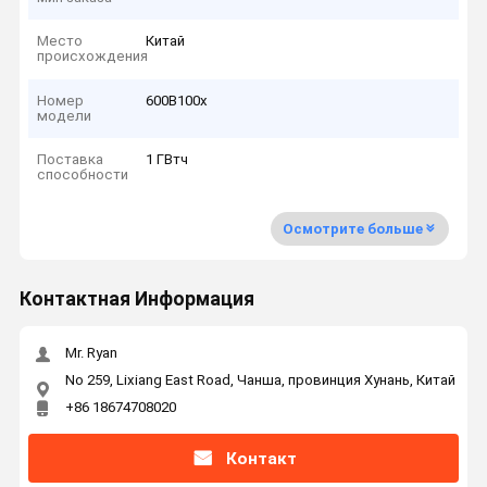
Место
Китай
происхождения
Номер
600В100х
модели
Поставка
1 ГВтч
способности
Осмотрите больше
Контактная Информация
Mr. Ryan
No 259, Lixiang East Road, Чанша, провинция Хунань, Китай
+86 18674708020
Контакт