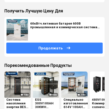
Получить Лучшую Цену Для
60кВтч литиевая батарея 600В
промышленная и коммерческая система
накопления энергии высоковольтная
батарея
Продолжать
Порекомендованные Продукты
Система
ESS
Специально
480V100A
накопления
300V100AH ​​
изготовленная
Коммерче
энергии BESS
30KWH
614V 100AH
солнечны