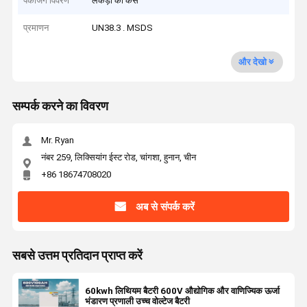
पैकेजिंग विवरण
लकड़ी का केस
प्रमाणन
UN38.3 . MSDS
और देखो
सम्पर्क करने का विवरण
Mr. Ryan
नंबर 259, लिक्सियांग ईस्ट रोड, चांगशा, हुनान, चीन
+86 18674708020
अब से संपर्क करें
सबसे उत्तम प्रतिदान प्राप्त करें
60kwh लिथियम बैटरी 600V औद्योगिक और वाणिज्यिक ऊर्जा
भंडारण प्रणाली उच्च वोल्टेज बैटरी