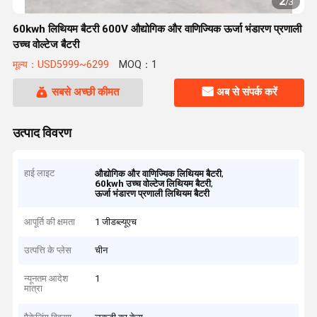
3
/
3
60kwh लिथियम बैटरी 600V औद्योगिक और वाणिज्यिक ऊर्जा भंडारण प्रणाली
उच्च वोल्टेज बैटरी
मूल्य：USD5999~6299
MOQ：1
सबसे अच्छी कीमत
अब से संपर्क करें
उत्पाद विवरण
हाई लाइट
,
औद्योगिक और वाणिज्यिक लिथियम बैटरी
,
60kwh उच्च वोल्टेज लिथियम बैटरी
ऊर्जा भंडारण प्रणाली लिथियम बैटरी
आपूर्ति की क्षमता
1 जीडब्ल्यूएच
उत्पत्ति के प्लेस
चीन
न्यूनतम आदेश
1
मात्रा