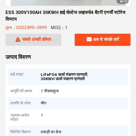
2
/
3
ESS 300V100AH ​​30KWH हाई वोल्टेज लाइफपो4 बैटरी एनर्जी स्टोरेज
सिस्टम
मूल्य：USD2499~3999
MOQ：1
सबसे अच्छी कीमत
अब से संपर्क करें
उत्पाद विवरण
हाई लाइट
,
LiFePO4 ऊर्जा भंडारण प्रणाली
30KWH ऊर्जा भंडारण प्रणाली
आपूर्ति की क्षमता
1 जीडब्ल्यूएच
उत्पत्ति के प्लेस
चीन
न्यूनतम आदेश
1
मात्रा
पैकेजिंग विवरण
लकड़ी का केस