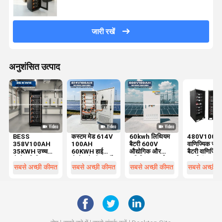
जारी रखें
अनुशंसित उत्पाद
BESS
कस्टम मेड 614V
60kwh लिथियम
480V100A
358V100AH
100AH
बैटरी 600V
वाणिज्यिक सौर
35KWH उच्च
60KWH हाई
औद्योगिक और
बैटरी वाणिज्यि
वोल्टेज लिथियम
वोल्टेज बैटरी एनर्जी
वाणिज्यिक ऊर्जा
ऊर्जा भंडारण
बैटरी ऊर्जा भंडारण
स्टोरेज सिस्टम
भंडारण प्रणाली
प्रणाली 5kW
सबसे अच्छी कीमत
सबसे अच्छी कीमत
सबसे अच्छी कीमत
सबसे अच्छी 
प्रणाली
उच्च वोल्टेज बैटरी
160kWh