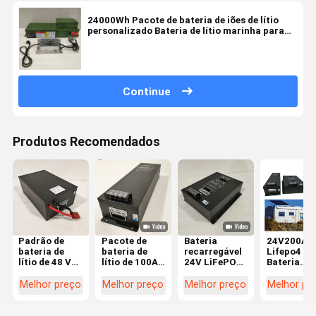
24000Wh Pacote de bateria de iões de lítio
personalizado Bateria de lítio marinha para
sistemas de energia de barcos e iates
Continue
Produtos Recomendados
Padrão de
Pacote de
Bateria
24V200AH
bateria de
bateria de
recarregável
Lifepo4
lítio de 48 V
lítio de 100Ah
24V LiFePO4
Bateria
para scooters
a 400Ah 24V
com BMS
Veículo
e
feito sob
para energia
Elétrico
Melhor preço
Melhor preço
Melhor preço
Melhor pr
motocicletas
medida para
segura e
Bateria Pa
caminhões e
duradoura
5120Wh
RV
1800CCA
Custom M