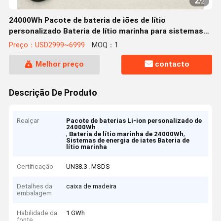
2
/
2
24000Wh Pacote de bateria de iões de lítio
personalizado Bateria de lítio marinha para sistemas
de energia de barcos e iates
Preço：USD2999~6999
MOQ：1
Melhor preço
contacto
Descrição De Produto
Realçar
Pacote de baterias Li-ion personalizado de
24000Wh
,
,
Bateria de lítio marinha de 24000Wh
Sistemas de energia de iates Bateria de
lítio marinha
Certificação
UN38.3 . MSDS
Detalhes da
caixa de madeira
embalagem
Habilidade da
1 GWh
fonte