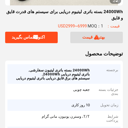
2
2
/
24000Wh بسته باتری لیتیوم دریایی برای سیستم های قدرت قایق
و قایق
قیمت：USD2999~6999
MOQ：1
بهترین قیمت
اکنون تماس بگیرید
توضیحات محصول
برجسته
,
24000Wh بسته باتری لیتیون سفارشی
,
باتری لیتیوم دریایی 24000Wh
سیستم های برق قایق دریایی باتری لیتیوم دریایی
جزئیات بسته
جعبه چوبی
بندی
زمان تحویل
10 روز کاری
شرایط
T/T، وسترن یونیون، مانی گرام
پرداخت