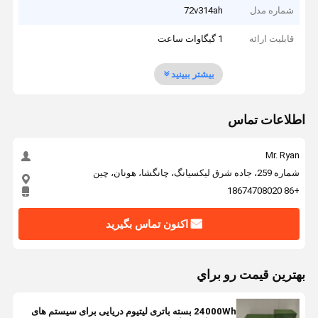
شماره مدل
72v314ah
قابلیت ارائه
1 گیگاوات ساعت
بیشتر ببینید
اطلاعات تماس
Mr. Ryan
شماره 259، جاده شرق لیکسیانگ، چانگشا، هونان، چین
+86 18674708020
اکنون تماس بگیرید
بهترين قيمت رو براي
24000Wh بسته باتری لیتیوم دریایی برای سیستم های