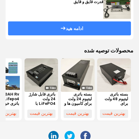
قدرت قایق و قایق
ادامه هید
محصولات توصیه شده
بسته باتری
بسته باتری
باتری قابل شارژ
لیتیوم 48 ولت
لیتیوم 24 ولت
24 ولت
ifepo4
برای
برای کامیون ها و
LiFePO4 با
باتری خودرو
موتورسیکلت 70
RV
BMS برای
الکتریکی
پوند سبک وزن
قدرت ایمن و
5120Wh
بهترین قیمت
بهترین قیمت
بهترین قیمت
بهترین ق
طولانی مدت
سفارشی
1800CCA