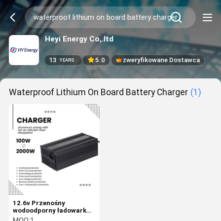
Heyi Energy Co,.ltd
13
5.0
zweryfikowane Dostawca
YEARS
Waterproof Lithium On Board Battery Charger
(1)
12.6v Przenośny
wodoodporny ładowarka
akumulatorów litowych
MOQ:
1