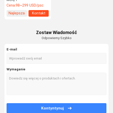
72v 48v
Cena:
98~299 USD/psc
Najlepsza
Kontakt
cena
Zostaw Wiadomość
Odpowiemy Szybko
E-mail
Wymaganie
Kontyntynuj