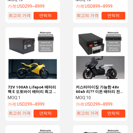
정의
가격:
USD299~8999
가격:
USD899~8999
최고의 가격
연락처
최고의 가격
연락처
72V 100Ah Lifepo4 배터리
커스터마이징 가능한 48v
팩 E 오토바이 배터리 최고 성
60ah 리?? 이온 배터리 전기
능을 위해 주문 제작
오토바이 배터리 OEM
MOQ:
1
MOQ:
10
가격:
USD299~8999
가격:
USD299~8999
최고의 가격
연락처
최고의 가격
연락처