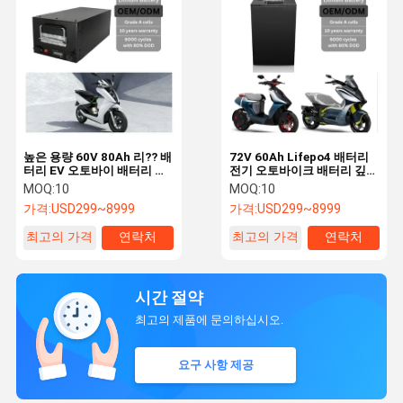
높은 용량 60V 80Ah 리?? 배
72V 60Ah Lifepo4 배터리
터리 EV 오토바이 배터리 사
전기 오토바이크 배터리 깊은
용자 지정 디자인
사이클 긴 수명 맞춤 제작
MOQ:
10
MOQ:
10
가격:
USD299~8999
가격:
USD299~8999
최고의 가격
연락처
최고의 가격
연락처
시간 절약
최고의 제품에 문의하십시오.
요구 사항 제공