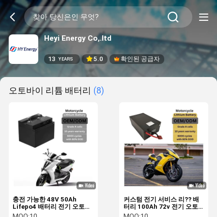
Heyi Energy Co,.ltd
13
5.0
확인된 공급자
YEARS
오토바이 리튬 배터리
(8)
충전 가능한 48V 50Ah
커스텀 전기 서비스 리?? 배
Lifepo4 배터리 전기 오토바
터리 100Ah 72v 전기 오토
이 리?? 이온 배터리 사용자
바이 배터리 고효율
MOQ:
10
MOQ:
10