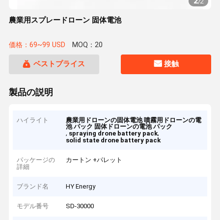
2
/
2
農業用スプレードローン 固体電池
価格：69~99 USD
MOQ：20
ベストプライス
接触
製品の説明
ハイライト
農業用ドローンの固体電池 噴霧用ドローンの電
池 パック 固体ドローンの電池 パック
,
,
spraying drone battery pack
solid state drone battery pack
パッケージの
カートン +パレット
詳細
ブランド名
HY Energy
モデル番号
SD-30000