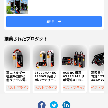
続行
推薦されたプロダクト
高エネルギー
35000mAh 5C
ACE RC 機種
高容量半固
密度半固体状
12S/6S 高温リ
6S 12S 14S リ
電池 12S
態リチウム電
ポバッテリー
ポ電池 XT60
44.4V 220
池 17000mAh,
パック FPVド
XT90 ドローン
mAh ドロ
22000mAh,
ローン,クワッ
用
電池パック
ベストプライス
ベストプライス
ベストプライス
ベストプラ
27000mAh,
ドコプター,RC
30000mAhで
レーシング航
利用可能 6S,
空機
12S, 14S 構成