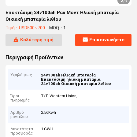
2
/
3
Επεκτάσιμη 24v100ah Ρακ Μοντ Ηλιακή μπαταρία
Οικιακή μπαταρία λιθίου
Τιμή：USD500~700
MOQ：1
Καλύτερη τιμή
Επικοινωνήστε
Περιγραφή Προϊόντων
Υψηλό φως
,
24v100ah Ηλιακή μπαταρία
,
Επεκτάσιμη ηλιακή μπαταρία
24v100ah Οικιακή μπαταρία λιθίου
Όροι
T/T, Western Union,
πληρωμής
Αριθμό
2.56Kwh
μοντέλου
Δυνατότητα
1 GWH
προσφοράς