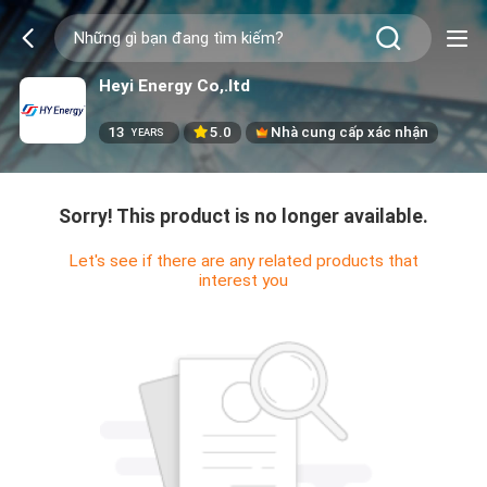
Heyi Energy Co,.ltd
13
5.0
Nhà cung cấp xác nhận
YEARS
Sorry! This product is no longer available.
Let's see if there are any related products that
interest you