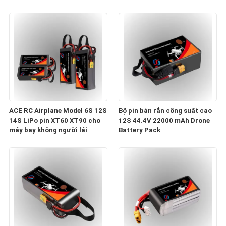
27000mAh, 30000mAh với các
Racing Aircraft
cấu hình 6S, 12S, 14S
ACE RC Airplane Model 6S 12S
Bộ pin bán rắn công suất cao
14S LiPo pin XT60 XT90 cho
12S 44.4V 22000 mAh Drone
máy bay không người lái
Battery Pack