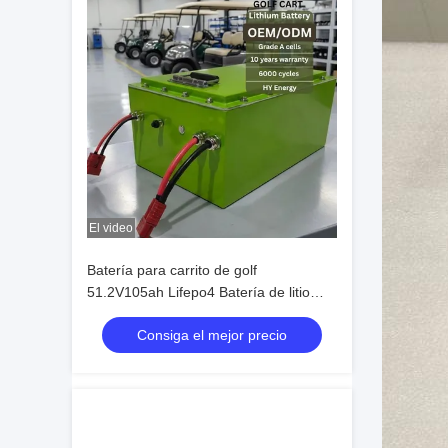
El video
Batería para carrito de golf
51.2V105ah Lifepo4 Batería de litio
hecha a medida de 48V 72v 96V
Consiga el mejor precio