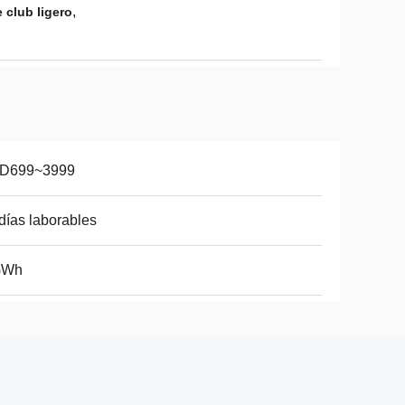
,
 club ligero
D699~3999
días laborables
GWh