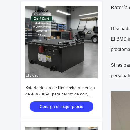
Batería 
Diseñadas
El BMS in
problemas
Si las ba
personal
El video
Batería de ion de litio hecha a medida
de 48V200AH para carrito de golf,
vehículo eléctrico, batería de 72v
Consiga el mejor precio