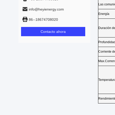
info@heyienergy.com
86--18674708020
Contacto ahora
Especifi
Modelo
Válvulas de
Capacidad 
Química