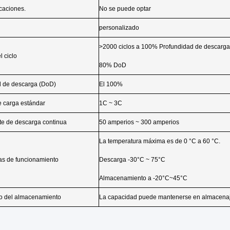
cación:
/
El valor de las emisiones de CO2 es el valor 
 carga de la unidad
los combustibles fósiles.
nominal (Ah)
60ah /80ah /100ah /120ah /150ah /200ah /28
Iones de litio