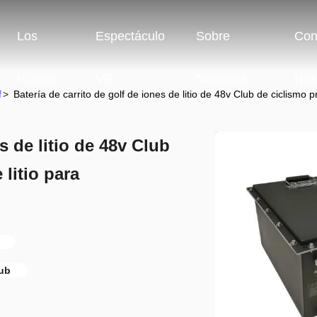
Los
Espectáculo
Sobre
Con
Vídeos
VR
Nosotros
Nos
f
>
Batería de carrito de golf de iones de litio de 48v Club de ciclismo 
s de litio de 48v Club
litio para
lub