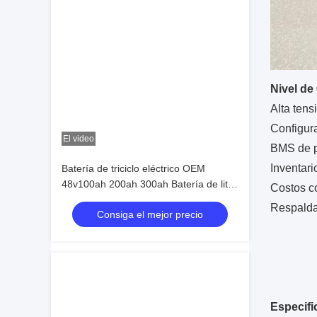
Nivel de
Alta tens
Configura
El video
BMS de pr
Inventari
Batería de triciclo eléctrico OEM
48v100ah 200ah 300ah Batería de litio
Costos co
para coche de golf
Respaldad
Consiga el mejor precio