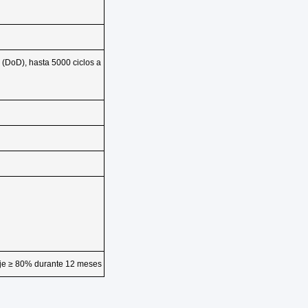
de las emisiones de CO2 de
0ah/304ah