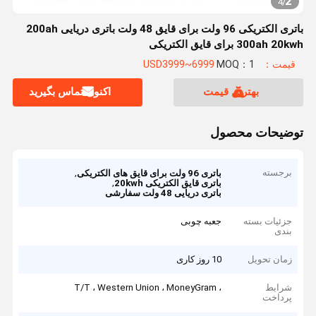
2
4
/
باتری الکتریکی 96 ولت برای قایق 48 ولت باتری دریایی 200ah
300ah 20kwh برای قایق الکتریکی
قیمت：USD3999~6999
MOQ：1
بهترین قیمت
اکنون تماس بگیرید
توضیحات محصول
برجسته
,
باتری 96 ولت برای قایق های الکتریکی
,
باتری قایق الکتریکی 20kwh
باتری دریایی 48 ولت سفارشی
جزئیات بسته
جعبه چوبی
بندی
زمان تحویل
10 روز کاری
شرایط
، T/T ، Western Union ، MoneyGram
پرداخت