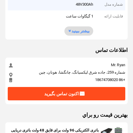
شماره مدل
48V300Ah
قابلیت ارائه
1 گیگاوات ساعت
بیشتر ببینید
اطلاعات تماس
Mr. Ryan
شماره 259، جاده شرق لیکسیانگ، چانگشا، هونان، چین
+86 18674708020
اکنون تماس بگیرید
بهترين قيمت رو براي
باتری الکتریکی 96 ولت برای قایق 48 ولت باتری دریایی