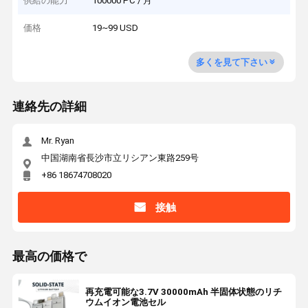
供給の能力
100000 PC / 月
価格
19~99 USD
多くを見て下さい
連絡先の詳細
Mr. Ryan
中国湖南省長沙市立リシアン東路259号
+86 18674708020
接触
最高の価格で
再充電可能な3.7V 30000mAh 半固体状態のリチ
ウムイオン電池セル