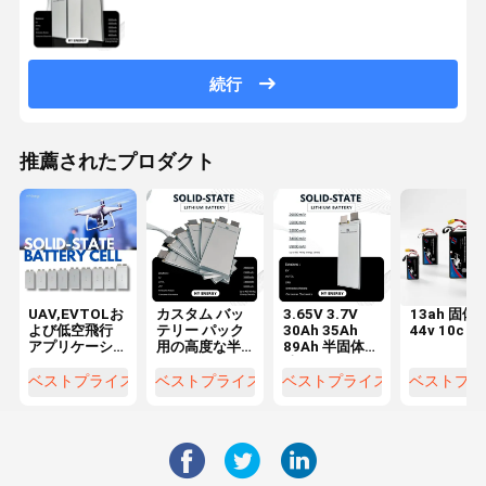
続行
推薦されたプロダクト
UAV,EVTOLお
カスタム バッ
3.65V 3.7V
13ah 固体
よび低空飛行
テリー パック
30Ah 35Ah
44v 10c
アプリケーシ
用の高度な半
89Ah 半固体電
ョンのための
ソリッド ステ
池セル
半固体ドロー
ート リチウム
ベストプライス
ベストプライス
ベストプライス
ベストプラ
ンバッテリー
バッテリー セ
セル
ル 3.65V 35Ah