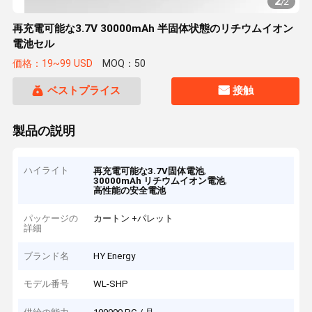
2
/
2
再充電可能な3.7V 30000mAh 半固体状態のリチウムイオン
電池セル
価格：19~99 USD
MOQ：50
ベストプライス
接触
製品の説明
ハイライト
,
再充電可能な3.7V固体電池
,
30000mAh リチウムイオン電池
高性能の安全電池
パッケージの
カートン +パレット
詳細
ブランド名
HY Energy
モデル番号
WL-SHP