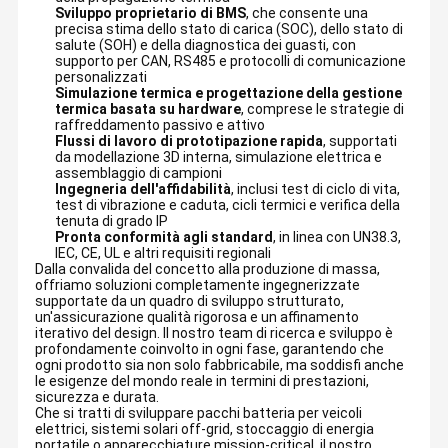
Sviluppo proprietario di BMS
, che consente una
pacchetto della batteria del fuco
precisa stima dello stato di carica (SOC), dello stato di
salute (SOH) e della diagnostica dei guasti, con
supporto per CAN, RS485 e protocolli di comunicazione
batteria al litio su ordinazione
personalizzati
Simulazione termica e progettazione della gestione
Batteria al litio ad alta tensione
termica basata su hardware
, comprese le strategie di
raffreddamento passivo e attivo
Flussi di lavoro di prototipazione rapida
, supportati
Batteria a stato solido
da modellazione 3D interna, simulazione elettrica e
assemblaggio di campioni
Ingegneria dell'affidabilità
, inclusi test di ciclo di vita,
Batteria dello ione del sodio
test di vibrazione e caduta, cicli termici e verifica della
tenuta di grado IP
Altre batterie e accessori
Pronta conformità agli standard
, in linea con UN38.3,
IEC, CE, UL e altri requisiti regionali
Dalla convalida del concetto alla produzione di massa,
Con una forte attenzione all'innovazione, HEYI ENERGY detiene
offriamo soluzioni completamente ingegnerizzate
oltre 1.000 brevetti
, inclusi brevetti di design, diritti d'autore sul
software e modelli di utilità. Abbiamo superato la
certificazione
supportate da un quadro di sviluppo strutturato,
del sistema di gestione della qualità ISO 9001
e i nostri
un'assicurazione qualità rigorosa e un affinamento
prodotti soddisfano i principali standard globali come
CE,
iterativo del design. Il nostro team di ricerca e sviluppo è
UN38.3, RoHS, IEC e MSDS
.
profondamente coinvolto in ogni fase, garantendo che
ogni prodotto sia non solo fabbricabile, ma soddisfi anche
le esigenze del mondo reale in termini di prestazioni,
sicurezza e durata.
Che si tratti di sviluppare pacchi batteria per veicoli
elettrici, sistemi solari off-grid, stoccaggio di energia
portatile o apparecchiature mission-critical, il nostro