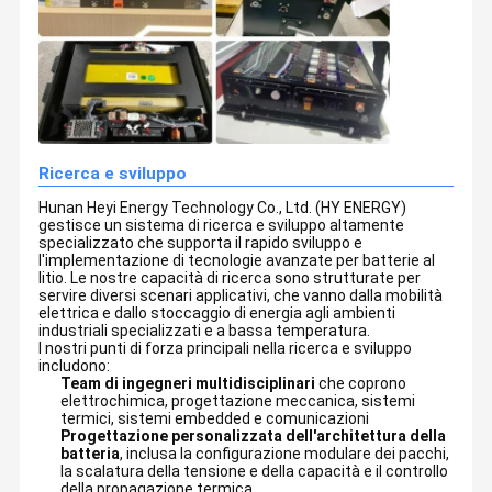
ingegneri di ricerca e sviluppo esperti
. Siamo un
membro del
consiglio direttivo della China Battery Industry Association
e
una riconosciuta
base di formazione e tirocinio per talenti nel
settore delle batterie al litio nella Cina centrale
.
Su Di Noi
Visita Alla
Controllo
Contattaci
Fabbrica
Della Qualità
Ricerca e sviluppo
Hunan Heyi Energy Technology Co., Ltd. (HY ENERGY)
Notizie
Casi
Chiedi Un
gestisce un sistema di ricerca e sviluppo altamente
Preventivo
specializzato che supporta il rapido sviluppo e
l'implementazione di tecnologie avanzate per batterie al
litio. Le nostre capacità di ricerca sono strutturate per
batteria al litio marina
servire diversi scenari applicativi, che vanno dalla mobilità
elettrica e dallo stoccaggio di energia agli ambienti
industriali specializzati e a bassa temperatura.
Litio Ion Battery del carretto di golf
I nostri punti di forza principali nella ricerca e sviluppo
includono:
Batteria al litio per carrelli elevatori
Team di ingegneri multidisciplinari
che coprono
elettrochimica, progettazione meccanica, sistemi
termici, sistemi embedded e comunicazioni
batteria al litio del motociclo
Progettazione personalizzata dell'architettura della
batteria
, inclusa la configurazione modulare dei pacchi,
la scalatura della tensione e della capacità e il controllo
Batterie al litio per automobili elettriche
della propagazione termica