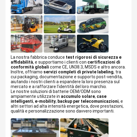
La nostra fabbrica conduce
test rigorosi di sicurezza e
affidabilità
, e supportiamo i clienti con
certificazioni di
conformità globali
come CE, UN38.3, MSDS e altro ancora.
Inoltre, offriamo
servizi completi di private labeling
, tra
cui packaging, documentazione e supporto post-vendita,
aiutando i nostri clienti a espandere la loro presenza sul
mercato e a rafforzare l'identità del loro marchio.
Le nostre soluzioni di batterie OEM/ODM sono
ampiamente utilizzate in
accumulo solare
,
case
intelligenti
,
e-mobility
,
backup per telecomunicazioni
, e
Fondata nel 2014, Hunan Heyi Energy Technology Co., Ltd. (
HY
altri settori ad alta intensità energetica, dove prestazioni,
ENERGY)
è un'azienda high-tech leader focalizzata sulla ricerca,
qualità e personalizzazione sono davvero importanti.
lo sviluppo e la produzione di tecnologie avanzate per batterie al
Casa.
Prodotti
Video
Show VR
litio. Siamo specializzati in
soluzioni per batterie LiFePO4 e
NMC
, fornendo prodotti per l'accumulo di energia sicuri,
efficienti ed ecologici per i mercati globali.
La nostra base produttiva si estende su oltre
50.000 metri
quadrati
e impiega più di
1.500 persone
, tra cui
oltre 300