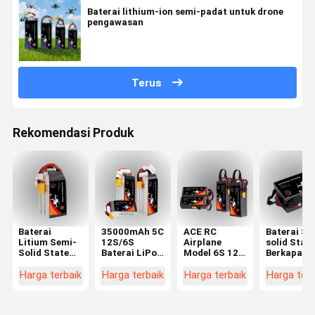
Baterai lithium-ion semi-padat untuk drone
pengawasan
Terus
Rekomendasi Produk
Baterai
35000mAh 5C
ACE RC
Baterai Se
Litium Semi-
12S/6S
Airplane
solid State
Solid State
Baterai LiPo
Model 6S 12S
Berkapasit
Densitas
Tingkat
14S Baterai
Tinggi Pak
Energi Tinggi
Tinggi untuk
LiPo XT60
Baterai Dr
Harga terbaik
Harga terbaik
Harga terbaik
Harga terb
Tersedia
FPV Drone,
XT90 untuk
12S 44.4V
dalam
Quadcopter,
Drone
22000 mA
17000mAh,
dan RC