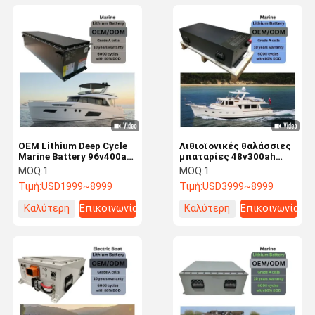
OEM Lithium Deep Cycle
Λιθιοϊονικές θαλάσσιες
Marine Battery 96v400ah
μπαταρίες 48v300ah
Υψηλή πυκνότητα
15kwh βαθύ κύκλο
MOQ:
1
MOQ:
1
ενέργειας
θαλάσσιες μπαταρίες
Τιμή:
USD1999~8999
Τιμή:
USD3999~8999
Lifepo4
Καλύτερη
Επικοινωνία
Καλύτερη
Επικοινωνία
τιμή
τιμή