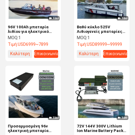
96V 100Ah μπαταρία
Βαθύ κύκλο 525V
λιθίου για ηλεκτρικό
Λιθιογενείς μπαταρίες
κινητήρα πλοίου υψηλής
πλοίων υψηλής τάσης
MOQ:
1
MOQ:
1
απόδοσης θαλάσσια
530V 230Ah 120kWh
Τιμή:
USD6999~7899
Τιμή:
USD89999~99999
ενέργεια λύση
Καλύτερη
Επικοινωνία
Καλύτερη
Επικοινωνία
τιμή
τιμή
Σπίτι
Προϊόντα
Βίντεο
Εμφάνιση VR
Προσαρμοσμένη 96v
72V 144V 300V Lithium
ηλεκτρική μπαταρία
Ion Marine Battery Pack