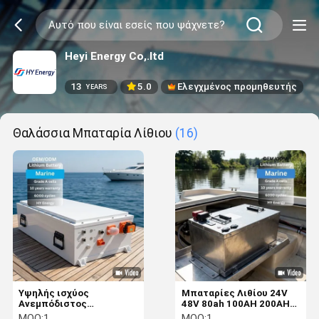
Heyi Energy Co,.ltd
13
5.0
Ελεγχμένος προμηθευτής
YEARS
Θαλάσσια Μπαταρία Λίθιου
(16)
Υψηλής ισχύος
Μπαταρίες Λιθίου 24V
Ανεμπόδιστος
48V 80ah 100AH 200AH
κινητήρας πλοίου
300AH 600AH Μπαταρία
MOQ:
1
MOQ:
1