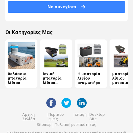
Να συνεχίσει
πακέτο μπαταριών κηφήνων
μπαταρία λίθιου συνήθειας
Οι Κατηγορίες Μας
Μπαταρία λιθίου υψηλής τάσης
Η μπαταρία στερεής κατάστασης
Ιονική μπαταρία νατρίου
θαλάσσια
Ιονική
Η μπαταρία
μπαταρία
Άλλες μπαταρίες και αξεσουάρ
μπαταρία
μπαταρία
λιθίου
λίθιου
λίθιου
λίθιου
ανυψωτήρα
μοτοσικλ
κάρρων
ν
γκολφ
Αρχική
Περίπου
επαφή
Desktop
Σελίδα
εμείς
Site
Sitemap
Πολιτική μυστικότητας