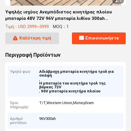
2
/
3
Υψηλής ισχύος Ανεμπόδιστος κινητήρας πλοίου
μπαταρία 48V 72V 96V μπαταρία λιθίου 300ah
μπαταρία ναυτιλίας
Τιμή：USD 2999~3999
MOQ：1
Καλύτερη τιμή
Επικοινωνήστε
Περιγραφή Προϊόντων
Υψηλό φως
Αδιάβροχη μπαταρία κινητήρα τρολ για
σκάφη
,
Η μπαταρία του κινητήρα τρολ της
βάρκας 72V
,
96V μπαταρία κινητήρα πλοίου
Όροι
T/T,Western Union,MoneyGram
πληρωμής
Αριθμό
96V300ah
μοντέλου