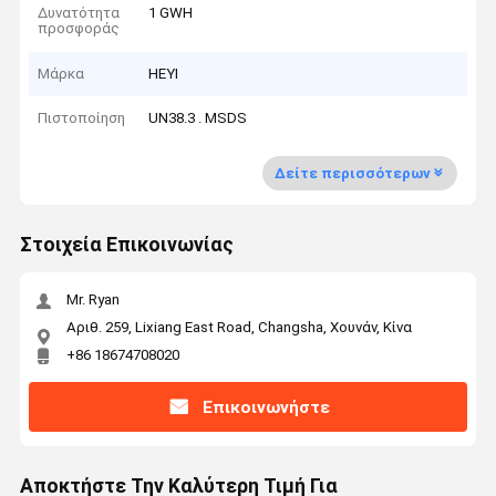
Δυνατότητα
1 GWH
προσφοράς
Μάρκα
HEYI
Πιστοποίηση
UN38.3 . MSDS
Δείτε περισσότερων
Στοιχεία Επικοινωνίας
Mr. Ryan
Αριθ. 259, Lixiang East Road, Changsha, Χουνάν, Κίνα
+86 18674708020
Επικοινωνήστε
Αποκτήστε Την Καλύτερη Τιμή Για