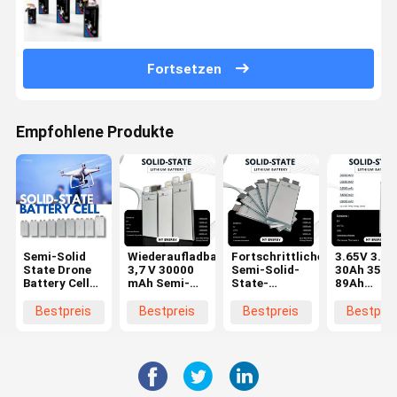
Fortsetzen
Empfohlene Produkte
Semi-Solid
Wiederaufladbare
Fortschrittliche
3.65V 3.7V
State Drone
3,7 V 30000
Semi-Solid-
30Ah 35Ah
Battery Cell
mAh Semi-
State-
89Ah
für UAV,
Solid-State-
Lithium-
Halbfeste
EVTOL und
Li-Ionen-
Batteriezelle
Batteriezel
Bestpreis
Bestpreis
Bestpreis
Bestprei
Niedrigflugbetriebe
Batteriezelle
3,65 V 35 Ah
mit hoher
für
Sicherheitsleistung
kundenspezifische
Batteriesätze