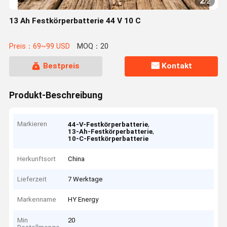
2
/
2
13 Ah Festkörperbatterie 44 V 10 C
Preis：69~99 USD
MOQ：20
Bestpreis
Kontakt
Produkt-Beschreibung
Markieren
,
44-V-Festkörperbatterie
,
13-Ah-Festkörperbatterie
10-C-Festkörperbatterie
Herkunftsort
China
Lieferzeit
7 Werktage
Markenname
HY Energy
Min
20