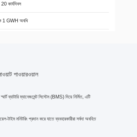
য় 20 কার্যদিবস
্ষিক 1 GWH অবধি
ওয়াট পাওয়ারওয়াল
ট ব্যাটারি ম্যানেজমেন্ট সিস্টেম (BMS) দিয়ে নির্মিত, এটি
িয়েল-টাইম মনিটরিং প্রদান করে যাতে ব্যবহারকারীরা সর্বদা অবহিত