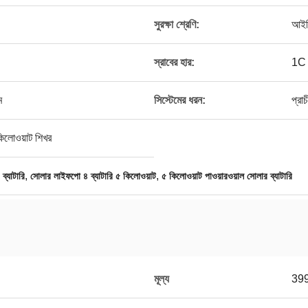
সুরক্ষা শ্রেণি:
আইপ
স্রাবের হার:
1C
ম
সিস্টেমের ধরন:
প্রাচ
কিলোওয়াট শিখর
,
,
যাটারি
সোলার লাইফপো ৪ ব্যাটারি ৫ কিলোওয়াট
৫ কিলোওয়াট পাওয়ারওয়াল সোলার ব্যাটারি
মূল্য
39