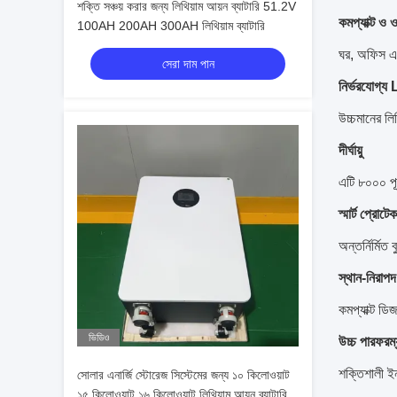
শক্তি সঞ্চয় করার জন্য লিথিয়াম আয়ন ব্যাটারি 51.2V
কমপ্যাক্ট ও ও
100AH 200AH 300AH লিথিয়াম ব্যাটারি
ঘর, অফিস এব
সেরা দাম পান
নির্ভরযোগ্য
উচ্চমানের লি
দীর্ঘায়ু
এটি ৮০০০ পূর
স্মার্ট প্রো
অন্তর্নির্মিত
স্থান-নিরাপদ
কমপ্যাক্ট ডি
ভিডিও
উচ্চ পারফরম্য
শক্তিশালী ইন
সোলার এনার্জি স্টোরেজ সিস্টেমের জন্য ১০ কিলোওয়াট
১৫ কিলোওয়াট ১৬ কিলোওয়াট লিথিয়াম আয়ন ব্যাটারি