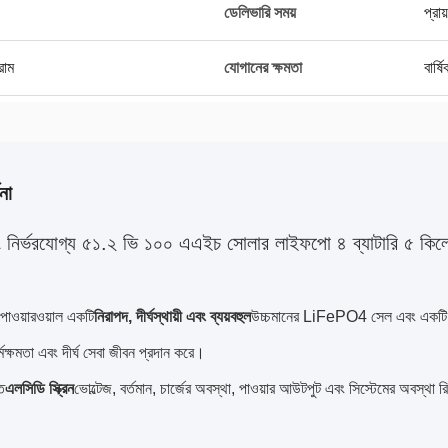
ডেলিভারি সময়
প্রা
্রাম
যোগানের ক্ষমতা
বার
না
ং নির্ভরযোগ্য ৫১.২ ভি ১০০ এএইচ সোলার লাইফপো ৪ ব্যাটারি ৫ কিলো
ওয়ারওয়াল একটি
নিরাপদ, দীর্ঘস্থায়ী এবং ব্যয়বহুল
উচ্চমানের LiFePO4 সেল এবং একটি স্মার্
্মক্ষমতা এবং দীর্ঘ সেবা জীবন প্রদান করে।
ত
এলসিডি স্ক্রিন
ভোল্টেজ, বর্তমান, চার্জের অবস্থা, পাওয়ার আউটপুট এবং সিস্টেমের অবস্থা র