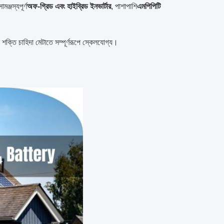
ামঞ্জস্যপূর্ণ
অফ-গ্রিড এবং হাইব্রিড ইনভার্টার
, পাশাপাশি
এমপিপিটি
ান শক্তি চাহিদা মেটাতে সম্পূর্ণরূপে স্কেলযোগ্য।