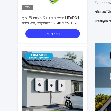
সিস্টেম সমর্
ভিডিও
সৌর চার্জ নিয়
ব্র্যান্ড নিউ গ্রেড এ উচ্চ গুণমান সম্পন্ন LiFePO4
সঙ্গে
মডুলার 
ব্যাটারি সেল, সিলিন্ড্রিকাল 32140 3.2V 15ah
.
সেরা দাম পান
ভিডিও