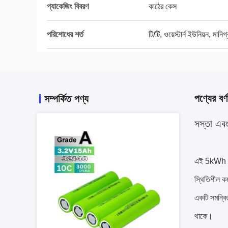
প্যাকেজিং বিবরণ
কাঠের কেস
পরিশোধের শর্ত
টি/টি, ওয়েস্টার্ন ইউনিয়ন, মানিগ
পণ্যের বর্ণ
সম্পর্কিত পণ্য
সস্তা এব
এই 5kWh পা
স্থিতিশীল কর
একটি সমন্বি
থাকে।