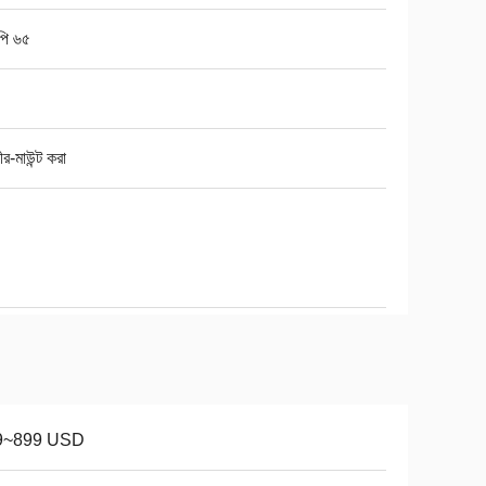
ি ৬৫
ীর-মাউন্ট করা
9~899 USD