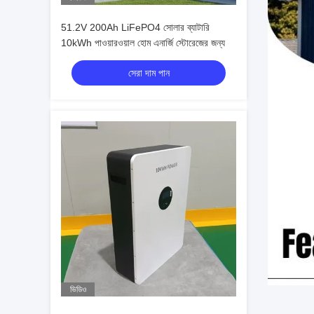
51.2V 200Ah LiFePO4 সোলার ব্যাটারি
10kWh পাওয়ারওয়াল হোম এনার্জি স্টোরেজের জন্য
সেরা দাম পান
ভিডিও