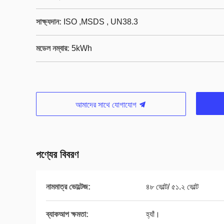
সাক্ষ্যদান:
ISO ,MSDS , UN38.3
মডেল নম্বার:
5kWh
আমাদের সাথে যোগাযোগ
পণ্যের বিবরণ
নামমাত্র ভোল্টেজ:
৪৮ ভোল্ট/ ৫১.২ ভোল্ট
ব্যাকআপ ক্ষমতা:
হ্যাঁ।