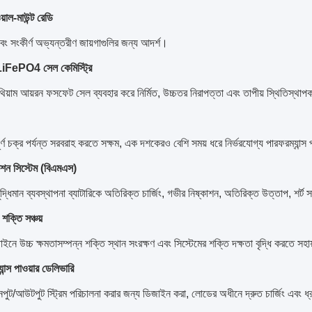
য়াল-মাউন্ট রেডি
ং সংকীর্ণ অভ্যন্তরীণ জায়গাগুলির জন্য আদর্শ।
 LiFePO4 সেল কেমিস্ট্রি
থিয়াম আয়রন ফসফেট সেল ব্যবহার করে নির্মিত, উচ্চতর নিরাপত্তা এবং তাপীয় স্থিতিস্থা
্ণ চক্র পর্যন্ত সরবরাহ করতে সক্ষম, এক দশকেরও বেশি সময় ধরে নির্ভরযোগ্য পারফরম্যান্স
টেকশন সিস্টেম (বিএমএস)
 বুদ্ধিমান ব্যবস্থাপনা ব্যাটারিকে অতিরিক্ত চার্জিং, গভীর নিষ্কাশন, অতিরিক্ত উত্তাপ, শর্ট
 শক্তি সঞ্চয়
জাইনে উচ্চ ক্ষমতাসম্পন্ন শক্তি স্থান সংরক্ষণ এবং সিস্টেমের শক্তি দক্ষতা বৃদ্ধি করতে সহ
ান্স পাওয়ার ডেলিভারি
পুট/আউটপুট স্ট্রিম পরিচালনা করার জন্য ডিজাইন করা, লোডের অধীনে দ্রুত চার্জিং এবং ধ