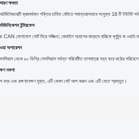
রসারণ ক্ষমতা
র্কিটেকচারটি ক্রমবর্ধমান শক্তির চাহিদা মেটাতে সমান্তরালভাবে সংযুক্ত 16 টি ইউনিট পর্
 কমিউনিকেশন ইন্টারফেস
AN যোগাযোগ পোর্ট দিয়ে সজ্জিত; মোবাইল অ্যাপের মাধ্যমে বাচ্ছিক ব্লুটুথ বা ওয়াই-ফ
ওয়া অপারেশন
েলসিয়াস থেকে ৬০ ডিগ্রি সেলসিয়াস পর্যন্ত পরিবেষ্টিত তাপমাত্রা সহ্য করে কঠোর পরিবে
েক্ষণ নকশা
রূপে বন্ধ এবং রক্ষণাবেক্ষণ মুক্ত, এটি কেবল সেট আপ করুন এবং এটি যেতে প্রস্তুত।