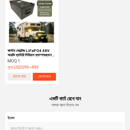
কাস্টম ভোল্টেজ LiFePO4 48V
আরভি ব্যাটারি লিথিয়াম ক্যাম্পারভ্যান
ব্যাটারি সম্পূর্ণ সুরক্ষা
MOQ:
1
মূল্য:
USD599~899
ভালো দাম
যোগাযোগ
একটি বার্তা রেখে যান
আমরা দ্রুত উত্তর দেব
ইমেল