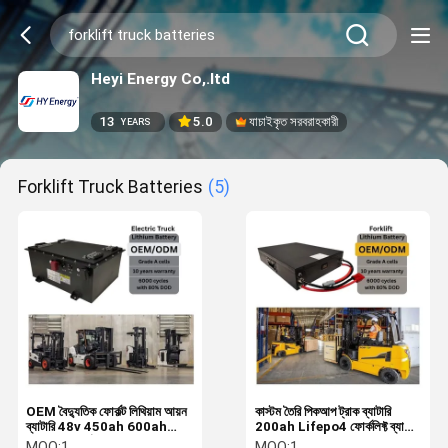
Heyi Energy Co,.ltd
13
5.0
যাচাইকৃত সরবরাহকারী
YEARS
Forklift Truck Batteries
(5)
OEM বৈদ্যুতিক ফোর্কল্ট লিথিয়াম আয়ন
কাস্টম তৈরি পিকআপ ট্রাক ব্যাটারি
ব্যাটারি 48v 450ah 600ah
200ah Lifepo4 ফোর্কলিফ্ট ব্যাটারি
775ah ফোর্কল্ট ট্রাক ব্যাটারি
48V 60V 72V
MOQ:
1
MOQ:
1