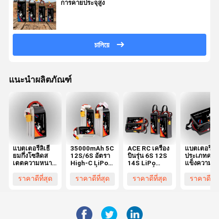
การคายประจุสูง
চালিয়ে
แนะนำผลิตภัณฑ์
แบตเตอรี่ลิเธี
35000mAh 5C
ACE RC เครื่อง
แบตเตอรี่
ยมกึ่งโซลิดส
12S/6S อัตรา
บินรุ่น 6S 12S
ประเภทครึ่ง
เตตความหนา
High-C LiPo
14S LiPo
แข็งความจุส
แน่นพลังงานสูง
แบตเตอรี่
แบตเตอรี่
12S 44.4V
มีจำหน่ายใน
สำหรับ FPV
XT60 XT90
แบตเตอรี่
ราคาดีที่สุด
ราคาดีที่สุด
ราคาดีที่สุด
ราคาดีที่ส
ขนาด
Drone,Quadcopter
สำหรับ Drones
Drone 220
17000mAh,
และ RC
mAh
22000mAh,
Racing
27000mAh,
Aircraft
30000mAh