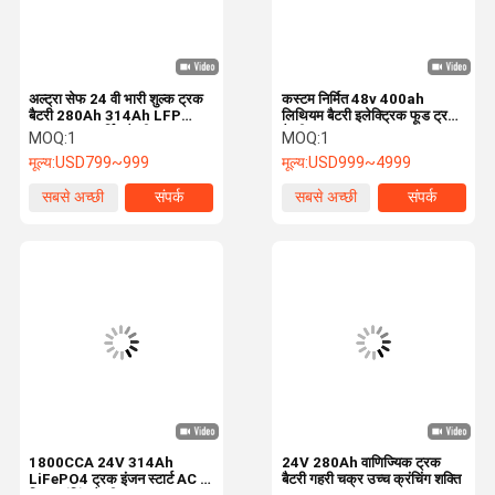
अल्ट्रा सेफ 24 वी भारी शुल्क ट्रक
कस्टम निर्मित 48v 400ah
बैटरी 280Ah 314Ah LFP
लिथियम बैटरी इलेक्ट्रिक फूड ट्रक
Lifepo4 स्टार्टिंग बैटरी
बैटरी Lifepo4 20480Wh
MOQ:
1
MOQ:
1
मूल्य:
USD799~999
मूल्य:
USD999~4999
सबसे अच्छी
संपर्क
सबसे अच्छी
संपर्क
कीमत
कीमत
घर
उत्पाद
वीडियो
वी.आर. शो
1800CCA 24V 314Ah
24V 280Ah वाणिज्यिक ट्रक
LiFePO4 ट्रक इंजन स्टार्ट AC के
बैटरी गहरी चक्र उच्च क्रंचिंग शक्ति