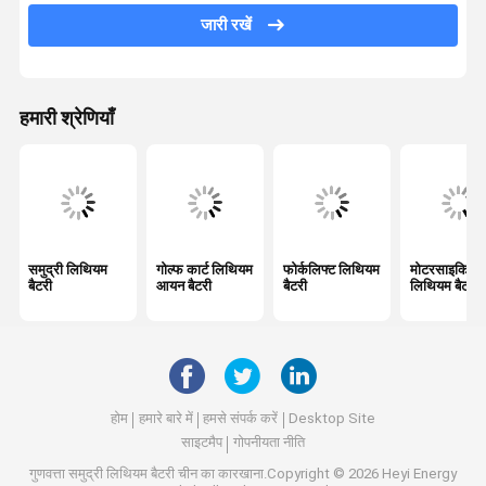
जारी रखें
कस्टम लिथियम बैटरी
उच्च वोल्टेज लिथियम बैटरी
हमारी श्रेणियाँ
सॉलिड स्टेट बैटरी
सोडियम आयन बैटरी
अन्य बैटरी और सहायक उपकरण
समुद्री लिथियम
गोल्फ कार्ट लिथियम
फोर्कलिफ्ट लिथियम
मोटरसाइकिल
बैटरी
आयन बैटरी
बैटरी
लिथियम बैटरी
होम
हमारे बारे में
हमसे संपर्क करें
Desktop Site
साइटमैप
गोपनीयता नीति
गुणवत्ता
समुद्री लिथियम बैटरी
चीन का कारखाना.Copyright © 2026 Heyi Energy