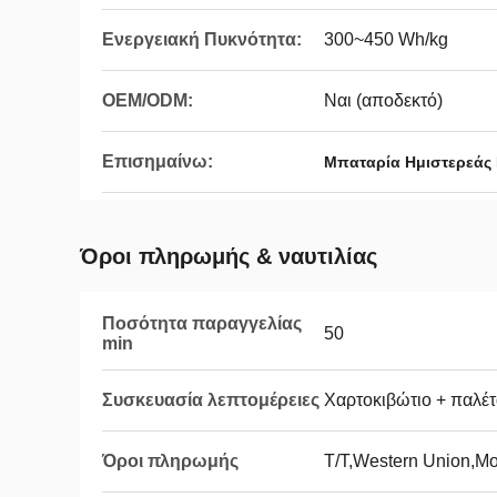
Ενεργειακή Πυκνότητα:
300~450 Wh/kg
OEM/ODM:
Ναι (αποδεκτό)
Επισημαίνω:
Μπαταρία Ημιστερεάς 
Όροι πληρωμής & ναυτιλίας
Ποσότητα παραγγελίας
50
min
Συσκευασία λεπτομέρειες
Χαρτοκιβώτιο + παλέ
Όροι πληρωμής
T/T,Western Union,