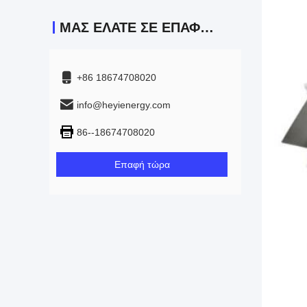
ΜΑΣ ΕΛΆΤΕ ΣΕ ΕΠΑΦΉ ΜΕ
+86 18674708020
info@heyienergy.com
86--18674708020
Επαφή τώρα