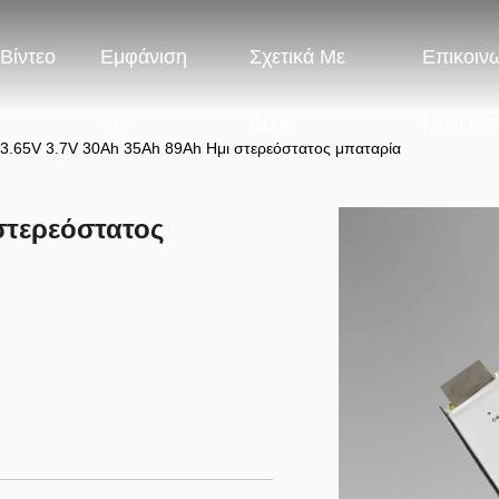
Βίντεο
Εμφάνιση
Σχετικά Με
Επικοιν
VR
Εμάς
Μαζί Μα
3.65V 3.7V 30Ah 35Ah 89Ah Ημι στερεόστατος μπαταρία
στερεόστατος