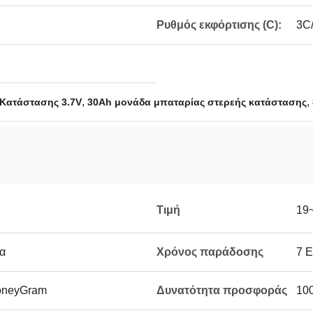
Ρυθμός εκφόρτισης (C):
3C
,
,
Κατάστασης 3.7V
30Ah μονάδα μπαταρίας στερεής κατάστασης
Τιμή
19
τα
Χρόνος παράδοσης
7 Ε
MoneyGram
Δυνατότητα προσφοράς
100