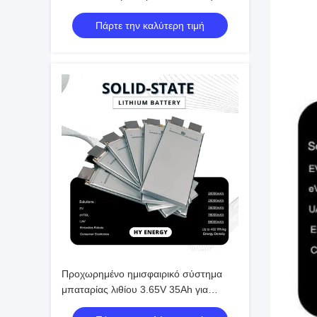
μπαταρίας Li-ion με υψηλή απόδοση
Πάρτε την καλύτερη τιμή
ασφαλείας
Προχωρημένο ημισφαιρικό σύστημα
μπαταρίας λιθίου 3.65V 35Ah για
εξατομικευμένες μπαταρίες