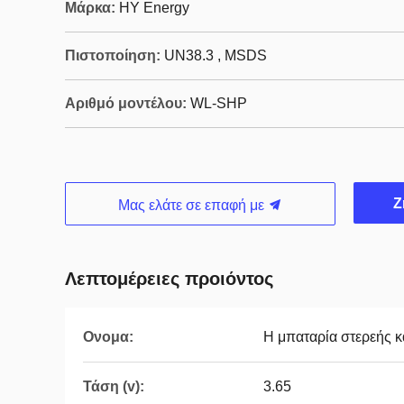
Μάρκα:
HY Energy
Πιστοποίηση:
UN38.3 , MSDS
Αριθμό μοντέλου:
WL-SHP
Ζ
Μας ελάτε σε επαφή με
Λεπτομέρειες προιόντος
Ονομα:
Η μπαταρία στερεής 
Τάση (v):
3.65