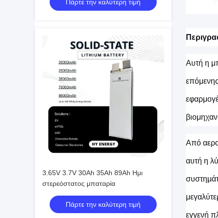
Πάρτε την καλύτερη τιμή
Περιγρα
Αυτή η μ
επόμενης
εφαρμογέ
βιομηχαν
Από αερο
αυτή η λ
3.65V 3.7V 30Ah 35Ah 89Ah Ημι
συστημάτ
στερεόστατος μπαταρία
μεγαλύτε
Πάρτε την καλύτερη τιμή
εγγενή π