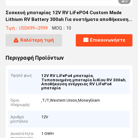
2
/
2
Συσκευή μπαταρίας 12V RV LiFePO4 Custom Made
Lithium RV Battery 300ah Για συστήματα αποθήκευσης
ενέργειας
Τιμή：USD699~2999
MOQ：10
Καλύτερη τιμή
Επικοινωνήστε
Περιγραφή Προϊόντων
Υψηλό φως
,
12V RV LiFePo4 μπαταρία
,
Τυποποιημένη μπαταρία λιθίου RV 300ah
Αποθήκευση ενέργειας RV LiFePo4
μπαταρία
Όροι
,Τ/Τ,Western Union,MoneyGram
πληρωμής
Αριθμό
12V
μοντέλου
Δυνατότητα
1 GWH
προσφοράς