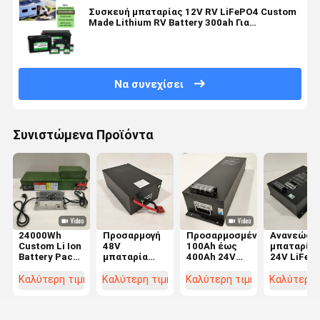
Συσκευή μπαταρίας 12V RV LiFePO4 Custom
Made Lithium RV Battery 300ah Για
συστήματα αποθήκευσης ενέργειας
Να συνεχίσει
Συνιστώμενα Προϊόντα
24000Wh
Προσαρμογή
Προσαρμοσμένο
Ανανεώσι
Custom Li Ion
48V
100Ah έως
μπαταρία
Battery Pack
μπαταρία
400Ah 24V
24V LiFeP
Ναυτική
λιθίου για
μπαταρία
με BMS για
μπαταρία
μοτοσυκλέτα
λιθίου για
ασφαλή κα
Καλύτερη τιμή
Καλύτερη τιμή
Καλύτερη τιμή
Καλύτερη 
λιθίου για τα
70lbs ελαφρύ
φορτηγά και
μακρά ισχ
συστήματα
RV
1800CCA
ενέργειας